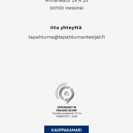
Annankatu 29 A 25
00100 Helsinki
Ota yhteyttä
tapahtuma@tapahtumantekijat.fi