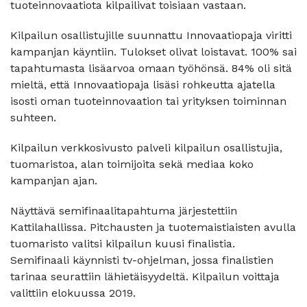
tuoteinnovaatiota kilpailivat toisiaan vastaan.
Kilpailun osallistujille suunnattu Innovaatiopaja viritti
kampanjan käyntiin. Tulokset olivat loistavat. 100% sai
tapahtumasta lisäarvoa omaan työhönsä. 84% oli sitä
mieltä, että Innovaatiopaja lisäsi rohkeutta ajatella
isosti oman tuoteinnovaation tai yrityksen toiminnan
suhteen.
Kilpailun verkkosivusto
palveli kilpailun osallistujia,
tuomaristoa, alan toimijoita sekä mediaa koko
kampanjan ajan.
Näyttävä semifinaalitapahtuma järjestettiin
Kattilahallissa. Pitchausten ja tuotemaistiaisten avulla
tuomaristo valitsi kilpailun kuusi finalistia.
Semifinaali käynnisti tv-ohjelman, jossa finalistien
tarinaa seurattiin lähietäisyydeltä.
Kilpailun voittaja
valittiin elokuussa 2019.