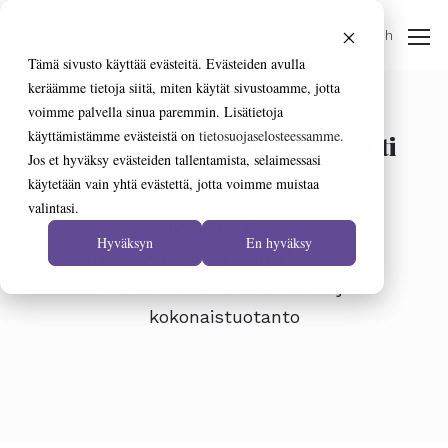
In English
Tämä sivusto käyttää evästeitä. Evästeiden avulla
keräämme tietoja siitä, miten käytät sivustoamme, jotta
voimme palvella sinua paremmin. Lisätietoja
käyttämistämme evästeistä on
tietosuojaselosteessamme.
Suomalainen Menestysresepti
Jos et hyväksy evästeiden tallentamista, selaimessasi
käytetään vain yhtä evästettä, jotta voimme muistaa
valintasi.
Asiakas: SOK
Hyväksyn
En hyväksy
Palvelu:
Kampanjan tapahtumien ja
verkkosivuston suunnittelu ja
kokonaistuotanto