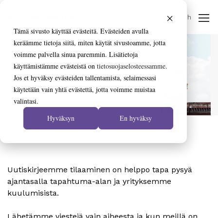
In English
Tämä sivusto käyttää evästeitä. Evästeiden avulla
keräämme tietoja siitä, miten käytät sivustoamme, jotta
voimme palvella sinua paremmin. Lisätietoja
Tilaa uutiskirje
käyttämistämme evästeistä on
tietosuojaselosteessamme.
Jos et hyväksy evästeiden tallentamista, selaimessasi
käytetään vain yhtä evästettä, jotta voimme muistaa
valintasi.
Hyväksyn
En hyväksy
Uutiskirjeemme tilaaminen on helppo tapa pysyä
ajantasalla tapahtuma-alan ja yrityksemme
kuulumisista.
Lähetämme viestejä vain aiheesta ja kun meillä on