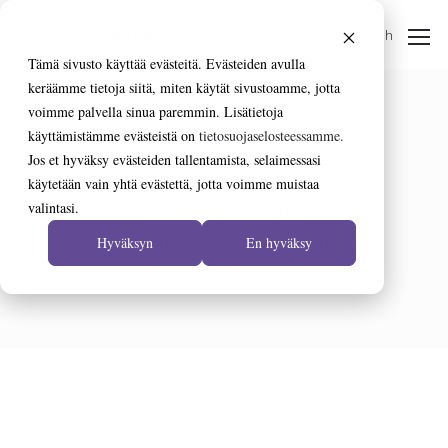
In English
Tämä sivusto käyttää evästeitä. Evästeiden avulla
keräämme tietoja siitä, miten käytät sivustoamme, jotta
voimme palvella sinua paremmin. Lisätietoja
Autoliitto 100 vuotta
käyttämistämme evästeistä on
tietosuojaselosteessamme.
Jos et hyväksy evästeiden tallentamista, selaimessasi
käytetään vain yhtä evästettä, jotta voimme muistaa
valintasi.
Asiakas: Autoliitto
Palvelu: Tapahtuman suunnittelu ja
Hyväksyn
En hyväksy
kokonaistuotanto